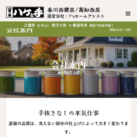
香川西讃店/高知西店
運営会社：Y'sホームアシスト
三豊市
四万十市
観音寺市
を中心に
や
周辺で対応可能！
会社案内
ABOUT US
会社案内
ABOUT US
手抜きなしの本気仕事
塗装の品質は、見えない部分の仕上げによって大きく変わりま
す。