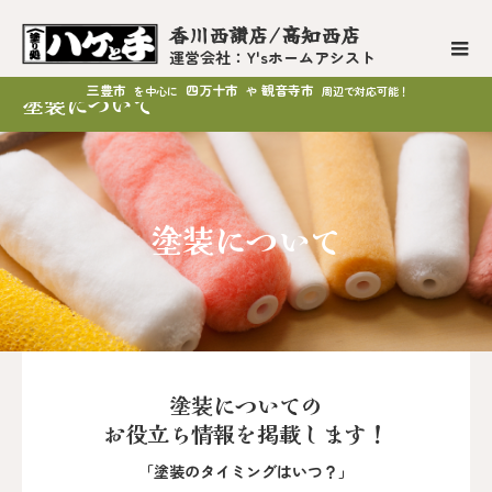
香川西讃店/高知西店
運営会社：Y'sホームアシスト
三豊市
四万十市
観音寺市
を中心に
や
周辺で対応可能！
塗装について
塗装について
塗装についての
お役立ち情報を掲載します！
「塗装のタイミングはいつ？」