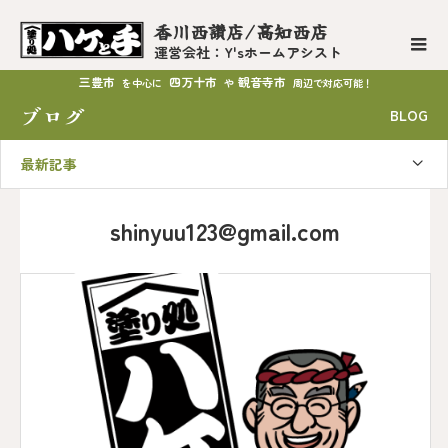
香川西讃店/高知西店
運営会社：Y'sホームアシスト
三豊市
四万十市
観音寺市
を中心に
や
周辺で対応可能！
ブログ
BLOG
最新記事
shinyuu123@gmail.com